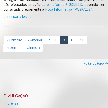
são efetuados através da
plataforma SIGSKILLS
, devendo ser
consultada previamente a
Nota Informativa 1/WSP/2024
.
continuar a ler… »
« Primeiro
‹ Anterior
7
8
9
10
11
Próximo ›
Último »
voltar ao topo
DIVULGAÇÃO
Imprensa