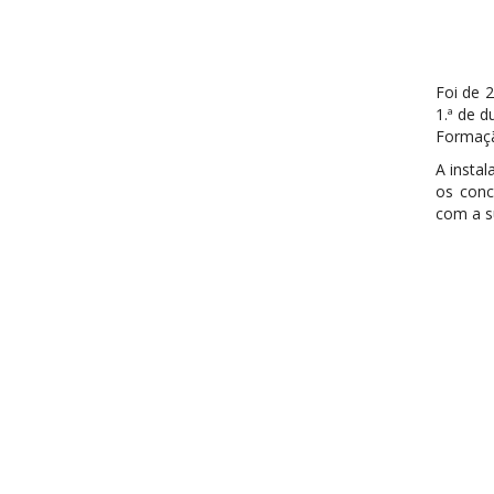
Foi de 
1.ª de 
Formaçã
A insta
os conc
com a s