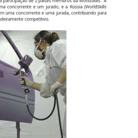
 participação de 2 países membros da WorldSkills. A
uma concorrente e um jurado, e a Rússia (WorldSkills
com uma concorrente e uma jurada, contribuindo para
adeiramente competitivo.