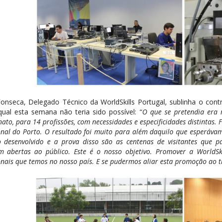
Fonseca, Delegado Técnico da WorldSkills Portugal, sublinha o co
ual esta semana não teria sido possível: “
O que se pretendia era r
to, para 14 profissões, com necessidades e especificidades distintas
onal do Porto. O resultado foi muito para além daquilo que esperáva
o desenvolvido e a prova disso são as centenas de visitantes que 
am abertas ao público. Este é o nosso objetivo. Promover a WorldSk
onais que temos no nosso país. E se pudermos aliar esta promoção ao 