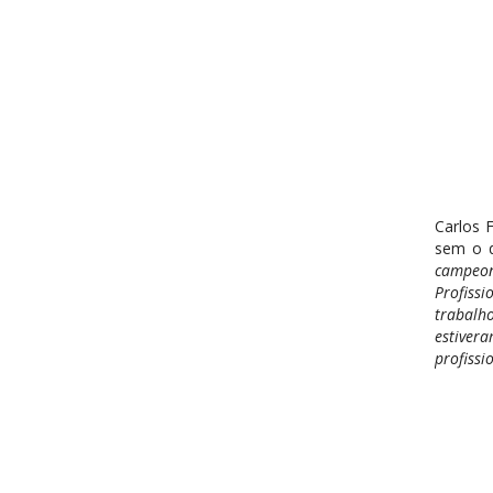
Carlos 
sem o q
campeona
Profissi
trabalh
estiver
profissi