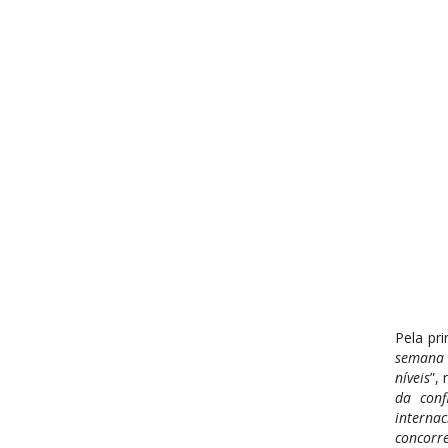
Pela pr
semana 
níveis
”,
da conf
internac
concorr