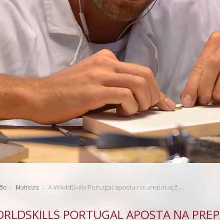
ção
Notícias
A WorldSkills Portugal aposta na preparação dos concorrentes
ORLDSKILLS PORTUGAL APOSTA NA PR