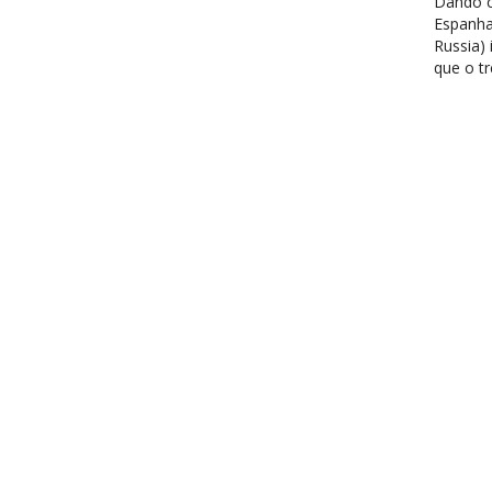
Dando c
Espanha
Russia)
que o t