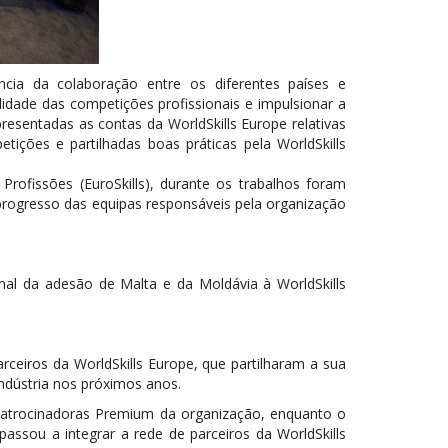
cia da colaboração entre os diferentes países e
idade das competições profissionais e impulsionar a
esentadas as contas da WorldSkills Europe relativas
ições e partilhadas boas práticas pela WorldSkills
ofissões (EuroSkills), durante os trabalhos foram
e progresso das equipas responsáveis pela organização
l da adesão de Malta e da Moldávia à WorldSkills
rceiros da WorldSkills Europe, que partilharam a sua
indústria nos próximos anos.
atrocinadoras Premium da organização, enquanto o
assou a integrar a rede de parceiros da WorldSkills