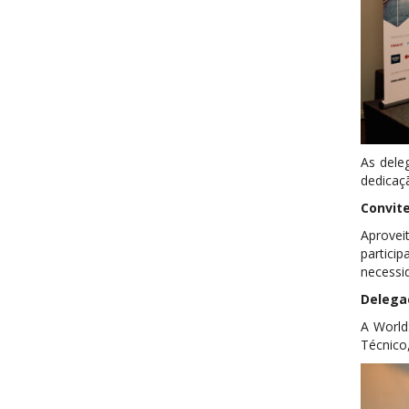
As dele
dedicaç
Convite
Aprovei
partici
necessid
Delega
A World
Técnico