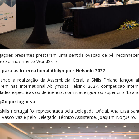
gações presentes prestaram uma sentida ovação de pé, reconhecend
ão ao movimento WorldSkills.
 para as International Abilympics Helsinki 2027
tando a realização da Assembleia Geral, a Skills Finland lanço
parem nas International Abilympics Helsinki 2027, competição int
ades específicas ou deficiência, com idade igual ou superior a 15 ano
ção portuguesa
Skills Portugal foi representada pela Delegada Oficial, Ana Elisa S
, Vasco Vaz e pelo Delegado Técnico Assistente, Joaquim Nogueiro.