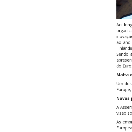
Ao long
organiz
inovaçã
ao ano 
Finlândi
Sendo a
apresent
do EuroS
Malta e
Um dos 
Europe,
Novos 
A Assem
visão so
As empr
Europea