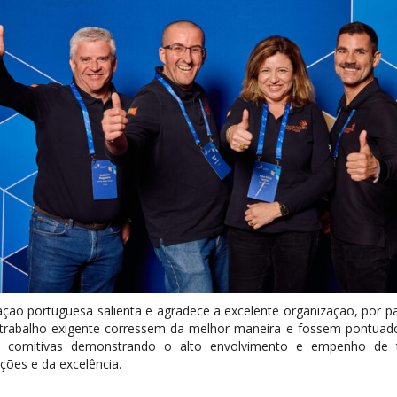
ção portuguesa salienta e agradece a excelente organização, por par
 trabalho exigente corressem da melhor maneira e fossem pontuad
as comitivas demonstrando o alto envolvimento e empenho de
ções e da excelência.