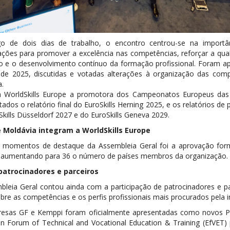
o de dois dias de trabalho, o encontro centrou-se na importân
ações para promover a excelência nas competências, reforçar a qual
o e o desenvolvimento contínuo da formação profissional. Foram apr
de 2025, discutidas e votadas alterações à organização das compet
a.
 WorldSkills Europe a promotora dos Campeonatos Europeus das Pr
ados o relatório final do EuroSkills Herning 2025, e os relatórios d
kills Düsseldorf 2027 e do EuroSkills Geneva 2029.
 Moldávia integram a WorldSkills Europe
momentos de destaque da Assembleia Geral foi a aprovação forma
 aumentando para 36 o número de países membros da organização.
patrocinadores e parceiros
bleia Geral contou ainda com a participação de patrocinadores e pa
bre as competências e os perfis profissionais mais procurados pela 
esas GF e Kemppi foram oficialmente apresentadas como novos P
n Forum of Technical and Vocational Education & Training (EfVET) p