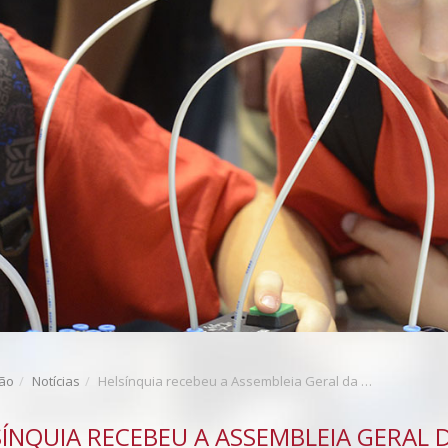
ção
Notícias
Helsínquia recebeu a Assembleia Geral da WorldSkills Europe 2026
ÍNQUIA RECEBEU A ASSEMBLEIA GERAL 