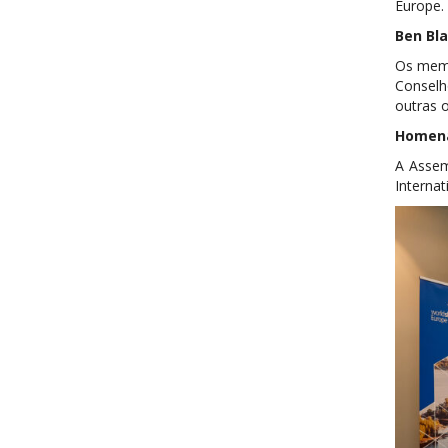
Europe.
Ben Bl
Os memb
Conselh
outras 
Homena
A Assem
Internat