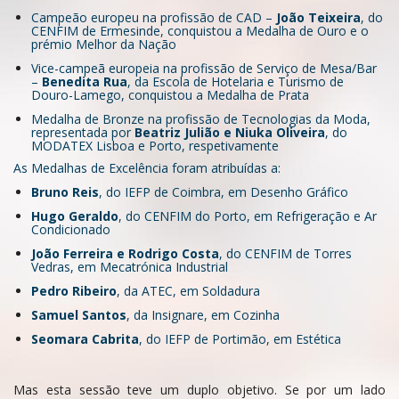
Campeão europeu na profissão de CAD –
João Teixeira
, do
CENFIM de Ermesinde, conquistou a Medalha de Ouro e o
prémio Melhor da Nação
Vice-campeã europeia na profissão de Serviço de Mesa/Bar
–
Benedita Rua
, da Escola de Hotelaria e Turismo de
Douro-Lamego, conquistou a Medalha de Prata
Medalha de Bronze na profissão de Tecnologias da Moda,
representada por
Beatriz Julião e Niuka Oliveira
, do
MODATEX Lisboa e Porto, respetivamente
As Medalhas de Excelência foram atribuídas a:
Bruno Reis
, do IEFP de Coimbra, em Desenho Gráfico
Hugo Geraldo
, do CENFIM do Porto, em Refrigeração e Ar
Condicionado
João Ferreira e Rodrigo Costa
, do CENFIM de Torres
Vedras, em Mecatrónica Industrial
Pedro Ribeiro
, da ATEC, em Soldadura
Samuel Santos
, da Insignare, em Cozinha
Seomara Cabrita
, do IEFP de Portimão, em Estética
Mas esta sessão teve um duplo objetivo. Se por um lado