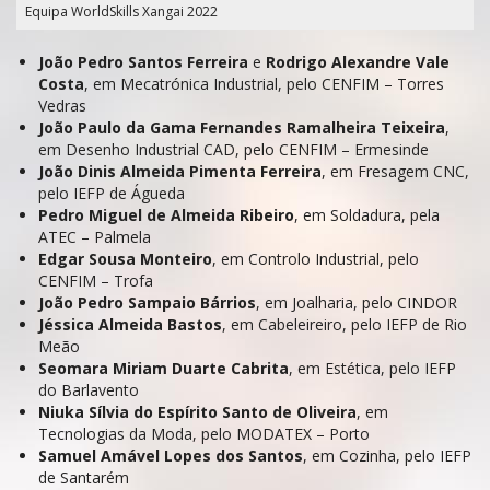
Equipa WorldSkills Xangai 2022
João Pedro Santos Ferreira
e
Rodrigo Alexandre Vale
Costa
, em Mecatrónica Industrial, pelo CENFIM – Torres
Vedras
João Paulo da Gama Fernandes Ramalheira Teixeira
,
em Desenho Industrial CAD, pelo CENFIM – Ermesinde
João Dinis Almeida Pimenta Ferreira
, em Fresagem CNC,
pelo IEFP de Águeda
Pedro Miguel de Almeida Ribeiro
, em Soldadura, pela
ATEC – Palmela
Edgar Sousa Monteiro
, em Controlo Industrial, pelo
CENFIM – Trofa
João Pedro Sampaio Bárrios
, em Joalharia, pelo CINDOR
Jéssica Almeida Bastos
, em Cabeleireiro, pelo IEFP de Rio
Meão
Seomara Miriam Duarte Cabrita
, em Estética, pelo IEFP
do Barlavento
Niuka Sílvia do Espírito Santo de Oliveira
, em
Tecnologias da Moda, pelo MODATEX – Porto
Samuel Amável Lopes dos Santos
, em Cozinha, pelo IEFP
de Santarém