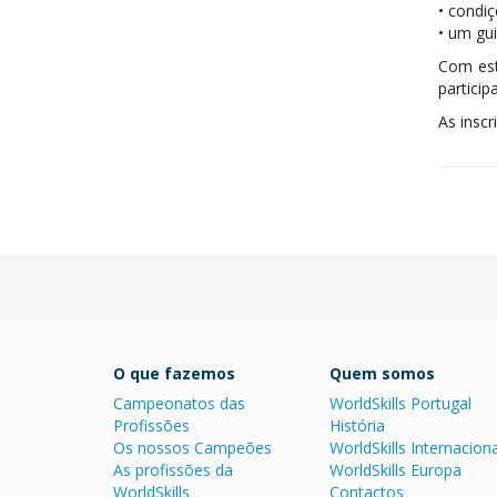
• condi
• um gui
Com est
particip
As inscr
O que fazemos
Quem somos
Campeonatos das
WorldSkills Portugal
Profissões
História
Os nossos Campeões
WorldSkills Internaciona
As profissões da
WorldSkills Europa
WorldSkills
Contactos