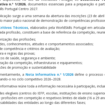
tiva n.º 1/2026
, documentos essenciais para a preparação e par
lls Portugal Centro 2027.
blicação surge a uma semana da abertura das inscrições (23 de abri
do maior palco nacional de demonstração de competências profission
ritivos Técnicos
, elaborados pela WorldSkills Portugal em artic
cada profissão, constituem a base de referência da competição, reun
erização das profissões;
dades, conhecimentos, atitudes e comportamentos associados;
de competência e critérios de avaliação;
ura e regras das provas;
itos de saúde, segurança e ambiente;
ização da competição, infraestruturas e equipamentos;
sões de promoção e sustentabilidade
mentarmente, a
Nota Informativa n.º 1/2026
define o processo d
ando-o no ciclo competitivo 2026–2028.
nformativa reúne toda a informação necessária à participação, inclui
des elegíveis (centros do IEFP, escolas, instituições de ensino super
de profissões em competição e respetivos limites de idade (16 a 29 an
sabilidades das entidades ao longo das diferentes fases;