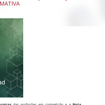
RMATIVA
écnicos
das profissões em competição e a
Nota