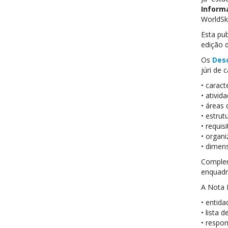
Informa
WorldSki
Esta pu
edição 
Os
Desc
júri de 
• caract
• ativi
• áreas 
• estrut
• requis
• organ
• dimen
Comple
enquadr
A Nota I
• entida
• lista 
• respon