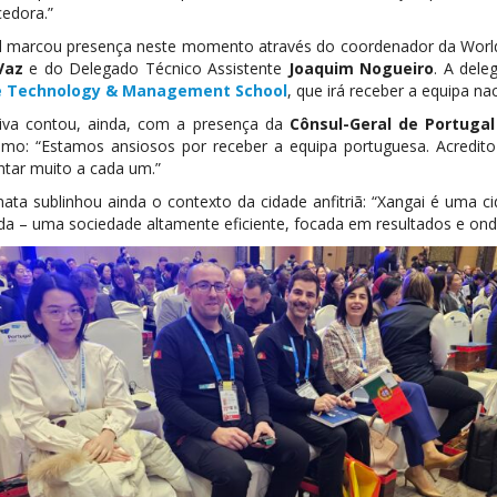
cedora.”
l marcou presença neste momento através do coordenador da WorldS
Vaz
e do Delegado Técnico Assistente
Joaquim Nogueiro
. A del
e Technology & Management School
, que irá receber a equipa n
ativa contou, ainda, com a presença da
Cônsul-Geral de Portugal
smo: “Estamos ansiosos por receber a equipa portuguesa. Acredito 
ntar muito a cada um.”
mata sublinhou ainda o contexto da cidade anfitriã: “Xangai é uma c
ada – uma sociedade altamente eficiente, focada em resultados e ond