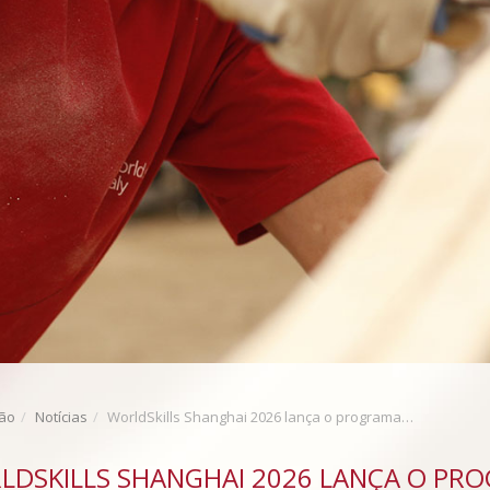
ção
Notícias
WorldSkills Shanghai 2026 lança o programa One School One Member e aproxima jovens talentos de todo o mundo
LDSKILLS SHANGHAI 2026 LANÇA O PR