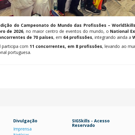
edição do Campeonato do Mundo das Profissões – WorldSkill
ro de 2026
, no maior centro de eventos do mundo, o
National E
oncorrentes de 70 países
, em
64 profissões
, integrando ainda a
W
l participa com
11 concorrentes, em 8 profissões
, levando ao mu
onal portuguesa.
Divulgação
SIGSkills - Acesso
Reservado
Imprensa
Notícias