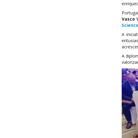
enrique
Portuga
Vasco 
Scienc
A inici
entusia
acresce
A diplo
valoriz