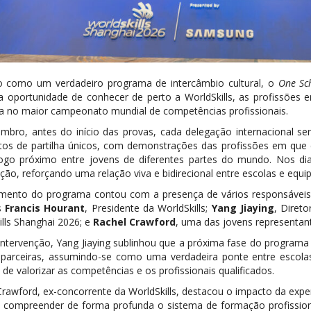
 como um verdadeiro programa de intercâmbio cultural, o
One Sc
ã a oportunidade de conhecer de perto a WorldSkills, as profissõe
a no maior campeonato mundial de competências profissionais.
mbro, antes do início das provas, cada delegação internacional ser
s de partilha únicos, com demonstrações das profissões em que cad
ogo próximo entre jovens de diferentes partes do mundo. Nos dias
ão, reforçando uma relação viva e bidirecional entre escolas e equip
mento do programa contou com a presença de vários responsáveis d
s
Francis Hourant
, Presidente da WorldSkills;
Yang Jiaying
, Diret
lls Shanghai 2026; e
Rachel Crawford
, uma das jovens representa
intervenção, Yang Jiaying sublinhou que a próxima fase do programa
 parceiras, assumindo-se como uma verdadeira ponte entre escolas
 de valorizar as competências e os profissionais qualificados.
rawford, ex-concorrente da WorldSkills, destacou o impacto da exper
u compreender de forma profunda o sistema de formação profissiona