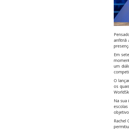
Pensado
anfitri
presenç
Em sete
momento
um diál
competiç
O lança
os quai
WorldSki
Na sua 
escolas
objetivo
Rachel C
permiti