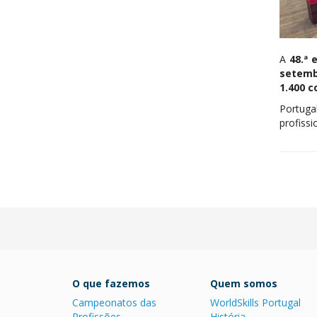
A
48.ª 
setemb
1.400 c
Portuga
profissi
O que fazemos
Quem somos
Campeonatos das
WorldSkills Portugal
Profissões
História