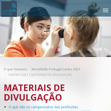
Saltar
para
TOGGLE
o
NAVIGATIO
conteúdo
O que fazemos
WorldSkills Portugal Centro 2027
CENTRO 2027 | MATERIAIS DE DIVULGAÇÃO
MATERIAIS DE
DIVULGAÇÃO
O que são os campeonatos das profissões