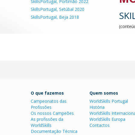
SkillsPortugal, Portimão 2022
SkillsPortugal, Setúbal 2020
SKI
SkillsPortugal, Beja 2018
(conteúd
O que fazemos
Quem somos
Campeonatos das
WorldSkills Portugal
Profissões
História
Os nossos Campeões
WorldSkills Internaciona
As profissões da
WorldSkills Europa
WorldSkills
Contactos
Documentação Técnica