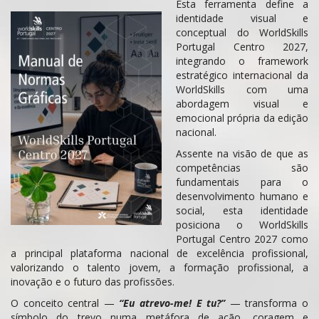
Esta ferramenta define a
identidade visual e
conceptual do WorldSkills
Portugal Centro 2027,
integrando o framework
estratégico internacional da
WorldSkills com uma
abordagem visual e
emocional própria da edição
nacional.
Assente na visão de que as
competências são
fundamentais para o
desenvolvimento humano e
social, esta identidade
posiciona o WorldSkills
Portugal Centro 2027 como
a principal plataforma nacional de excelência profissional,
valorizando o talento jovem, a formação profissional, a
inovação e o futuro das profissões.
O conceito central —
“Eu atrevo-me! E tu?”
— transforma o
símbolo do trevo numa metáfora de ação, coragem e