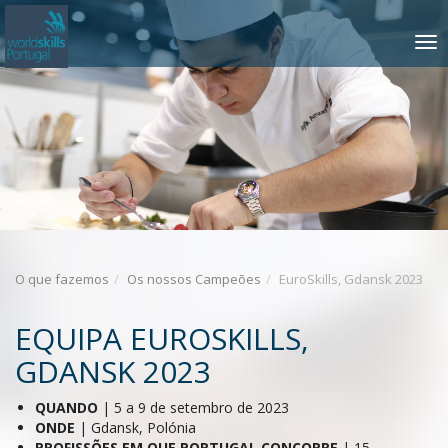
Saltar
para
TOGGLE
o
NAVIGATIO
conteúdo
O que fazemos
Os nossos Campeões
EuroSkills, Gdansk 2023
EQUIPA EUROSKILLS,
GDANSK 2023
QUANDO
| 5 a 9 de setembro de 2023
ONDE
| Gdansk, Polónia
PROFISSÕES
EM QUE PORTUGAL CONCORRE
| 15