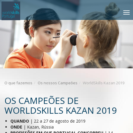
Saltar
para
TOGGLE
o
NAVIGATIO
conteúdo
O que fazemos
Os nossos Campeões
WorldSkills Kazan 2019
OS CAMPEÕES DE
WORLDSKILLS KAZAN 2019
QUANDO
| 22 a 27 de agosto de 2019
ONDE
| Kazan, Rússia
PROFISSÕES
EM QUE PORTUGAL CONCORREU
| 14