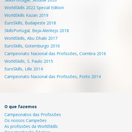
WorldSkills 2022 Special Edition
WorldSkills Kazan 2019
EuroSkills, Budapeste 2018
SkillsPortugal, Beja-Alentejo 2018
WorldSkills, Abu Dhabi 2017
EuroSkills, Gotemburgo 2016
Campeonato Nacional das Profissões, Coimbra 2016
WorldSkills, S. Paulo 2015
EuroSkills, Lille 2014
Campeonato Nacional das Profissões, Porto 2014
O que fazemos
Campeonatos das Profissões
Os nossos Campeões
As profissões da WorldSkills